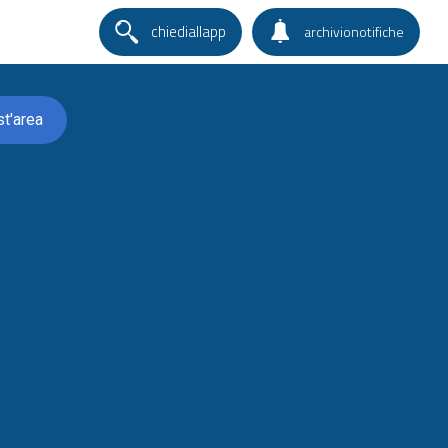
chiediallapp
archivionotifiche
st'area