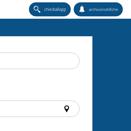
chiediallapp
archivionotifiche