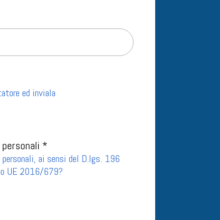
atore ed inviala
 personali *
 personali, ai sensi del D.lgs. 196
nto UE 2016/679?